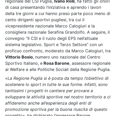
regionale del CSI Puglia,
Ivano Rolli
, ha fatto gli onori
di casa presentando l’iniziativa e aprendo i lavori
della tre giorni a cui hanno preso parte poco meno di
cento dirigenti sportivi pugliesi, tra cui il
vicepresidente nazionale Marco Calogiuri e la
consigliera nazionale Serafina Grandolfo. A seguire, il
convegno “Il CSI e il ruolo degli EPS nell’attuale
sistema legislativo. Sport e Terzo Settore” con un
proficuo confronto, moderato da Marco Calogiuri, tra
Vittorio Bosio
, numero uno nazionale del Centro
Sportivo Italiano, e
Rosa Barone
, assessore regionale
al Welfare e alle Politiche Sociali della Regione Puglia.
«
La Regione Puglia si è posta da tempo l’obiettivo di
sostenere lo sport in tutte le sue forme. Infatti, sono
tantissimi i progetti in cantiere per provare a
sviluppare le attività sportive nel nostro territorio e ci
affideremo anche all’esperienza degli enti di
promozione sportiva per la buona riuscita di questo
progetto»,
ha dichiarato l’assessore Barone.