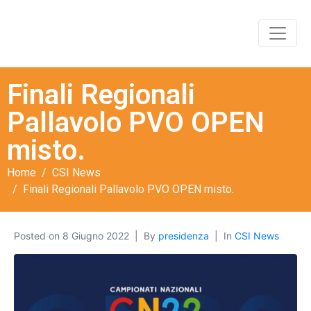
Finali Regionali
Pallavolo PVO OPEN
misto.
Home
CSI News
Finali Regionali Pallavolo PVO OPEN misto.
Posted on
8 Giugno 2022
By
presidenza
In
CSI News