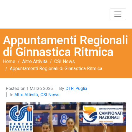
Appuntamenti Regionali
di Ginnastica Ritmica
Home
Altre Attività
CSI News
Appuntamenti Regionali di Ginnastica Ritmica
Posted on
1 Marzo 2025
By
DTR_Puglia
In
Altre Attività
,
CSI News