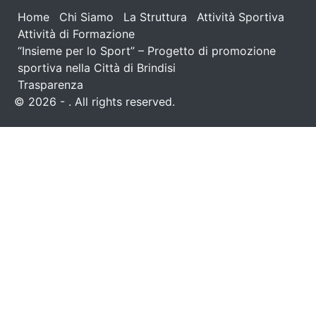
Home
Chi Siamo
La Struttura
Attività Sportiva
Attività di Formazione
“Insieme per lo Sport” – Progetto di promozione
sportiva nella Città di Brindisi
Trasparenza
© 2026 - . All rights reserved.